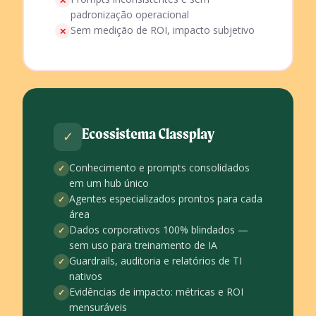
✕
padronização operacional
Sem medição de ROI, impacto subjetivo
✕
Ecossistema Classplay
✓
Conhecimento e prompts consolidados
✓
em um hub único
Agentes especializados prontos para cada
✓
área
Dados corporativos 100% blindados —
✓
sem uso para treinamento de IA
Guardrails, auditoria e relatórios de TI
✓
nativos
Evidências de impacto: métricas e ROI
✓
mensuráveis