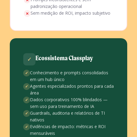
✕
padronização operacional
Sem medição de ROI, impacto subjetivo
✕
Ecossistema Classplay
✓
Conhecimento e prompts consolidados
✓
em um hub único
Agentes especializados prontos para cada
✓
área
Dados corporativos 100% blindados —
✓
sem uso para treinamento de IA
Guardrails, auditoria e relatórios de TI
✓
nativos
Evidências de impacto: métricas e ROI
✓
mensuráveis