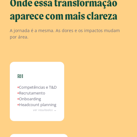
Onde essa transformação
aparece com mais clareza
A jornada é a mesma. As dores e os impactos mudam
por área.
RH
Resultados esperados
Redução no tempo de onboarding
Competências e T&D
Triagem inteligente de candidatos
Recrutamento
PDI automatizado com IA
Onboarding
Headcount otimizado por produtividade
Headcount planning
ver resultados →