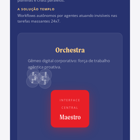
planilhas e chats paralelos.
A SOLUÇÃO TEMPLO
Workflows autônomos por agentes atuando invisíveis nas
tarefas massantes 24x7.
Orchestra
Gêmeo digital corporativo: força de trabalho
agêntica proativa.
RH
MKT
COM
JUR
FIN
OPS
INTERFACE
CENTRAL
Maestro