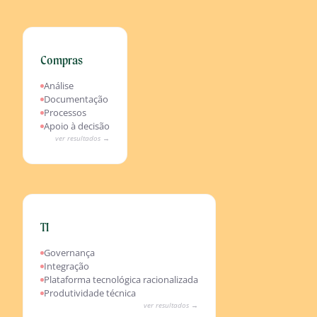
Compras
Resultados esperados
Comparativo de fornecedores com IA
Análise
Documentação de procurement ágil
Documentação
Aprovações com decisão assistida
Processos
Saving identificado automaticamente
Apoio à decisão
ver resultados →
TI
Resultados esperados
IA não governada eliminada com governança
Governança
Integrações via agentes nativos
Integração
Menos ferramentas, mais resultado
Plataforma tecnológica racionalizada
Produtividade de desenvolvimento acelerada
Produtividade técnica
ver resultados →