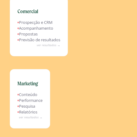
Comercial
Resultados esperados
Pipeline qualificado automaticamente
Prospecção e CRM
Acompanhamentos proativos via agente
Acompanhamento
Propostas geradas em minutos
Propostas
Previsão de resultados mais precisa com IA
Previsão de resultados
ver resultados →
Marketing
Resultados esperados
Conteúdo produzido 5x mais rápido
Conteúdo
Otimização contínua de campanhas
Performance
Insights de mercado em tempo real
Pesquisa
Relatórios automatizados e acionáveis
Relatórios
ver resultados →