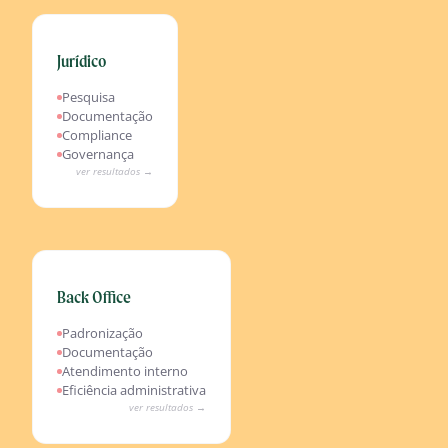
Jurídico
Resultados esperados
Pesquisa jurisprudencial acelerada
Pesquisa
Contratos revisados com IA
Documentação
Monitoramento contínuo de compliance
Compliance
Risco regulatório reduzido
Governança
ver resultados →
Back Office
Resultados esperados
Processos padronizados automaticamente
Padronização
Documentação gerada sem esforço
Documentação
Chamados resolvidos por agente
Atendimento interno
Custo admin reduzido drasticamente
Eficiência administrativa
ver resultados →