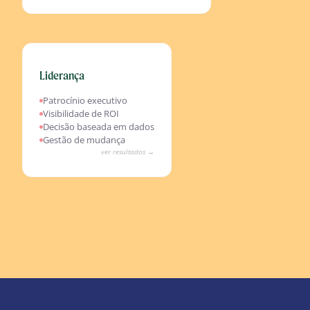
Liderança
Resultados esperados
Dashboard de ROI de IA em tempo real
Patrocínio executivo
Decisões baseadas em dados automatizadas
Visibilidade de ROI
Patrocínio executivo informado
Decisão baseada em dados
Gestão de mudança com evidências
Gestão de mudança
ver resultados →