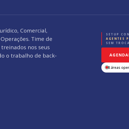
urídico, Comercial,
SETUP CO
e Operações. Time de
AGENTES 
SEM TROCA
treinados nos seus
do o trabalho de back-
AGENDA
8 áreas ope